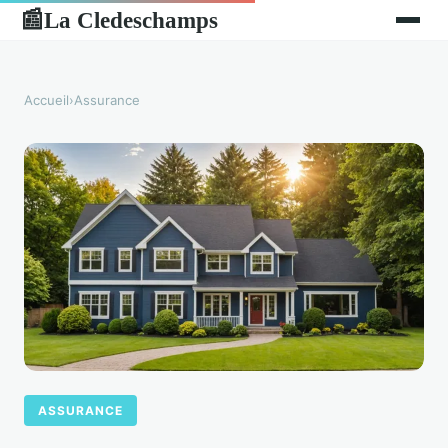
La Cledeschamps
📰
Accueil
›
Assurance
ASSURANCE