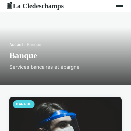
La Cledeschamps
📰
Accueil
› Banque
Banque
Services bancaires et épargne
BANQUE