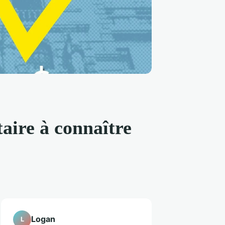
aire à connaître
Logan
L