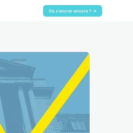
Où s'ancrer encore ? →