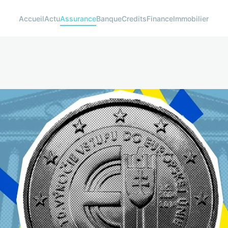
Accueil
Actu
Assurance
Banque
Credits
Finance
Immobilier