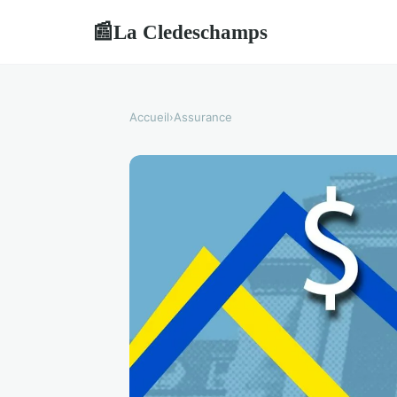
La Cledeschamps
📰
Accueil
›
Assurance