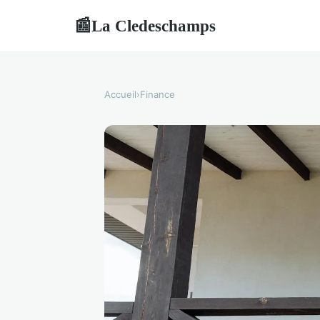
La Cledeschamps
📰
Accueil
›
Finance