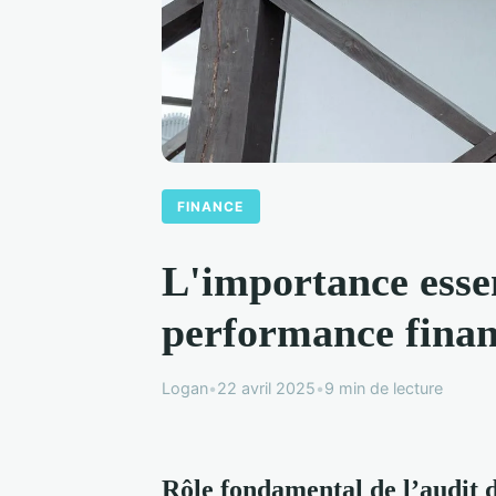
FINANCE
L'importance essen
performance finan
Logan
•
22 avril 2025
•
9 min de lecture
Rôle fondamental de l’audit 